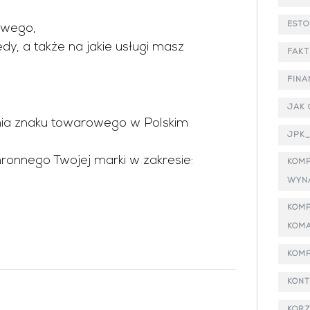
ESTO
owego,
edy, a także na jakie usługi masz
FAKT
FINA
JAK 
ania znaku towarowego w Polskim
JPK
ronnego Twojej marki w zakresie:
KOM
WYN
KOMP
KOM
KOM
KON
KORZ