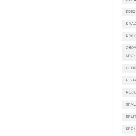
KOSZ
KRA
KRS
(
OBOW
SPOŁ
OCH
POJ
REJ
SKA
SPLI
SPÓ