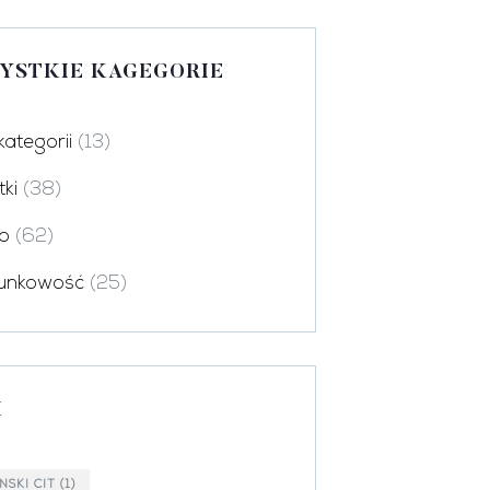
YSTKIE KAGEGORIE
kategorii
(13)
ki
(38)
o
(62)
unkowość
(25)
I
ŃSKI CIT
(1)