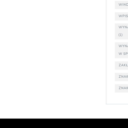
WIND
WPIS
WYN
(1)
WYN
W S
ZAKŁ
ZNA
ZNA