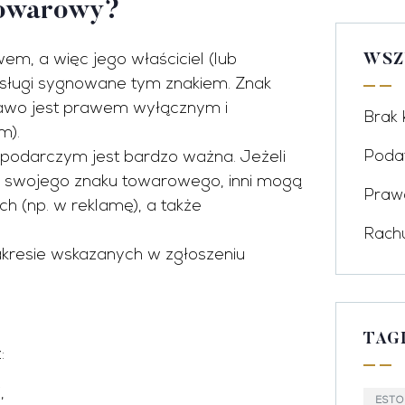
 towarowy?
m, a więc jego właściciel (lub
WSZ
usługi sygnowane tym znakiem. Znak
rawo jest prawem wyłącznym i
Brak 
m).
odarczym jest bardzo ważna. Jeżeli
Podat
ę swojego znaku towarowego, inni mogą
Praw
h (np. w reklamę), a także
Rach
akresie wskazanych w zgłoszeniu
TAG
:
,
ESTO